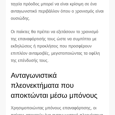
ταχεία πρόοδος μπορεί να είναι κρίσιμη σε ένα
ανταγωνιστικό περιβάλλον όπου ο χρονισμός είναι
ουσιώδης.
Οι παίκτες θα πρέπει να εξετάσουν το χρονισμό
της επαναφόρτισής τους ώστε να συμπίπτει με
εκδηλώσεις ή προκλήσεις που προσφέρουν
επιπλέον ανταμοιβές, μεγιστοποιώντας τα οφέλη
της επένδυσής τους.
Ανταγωνιστικά
πλεονεκτήματα που
αποκτώνται μέσω μπόνους
Χρησιμοποιώντας μπόνους επαναφόρτισης, οι