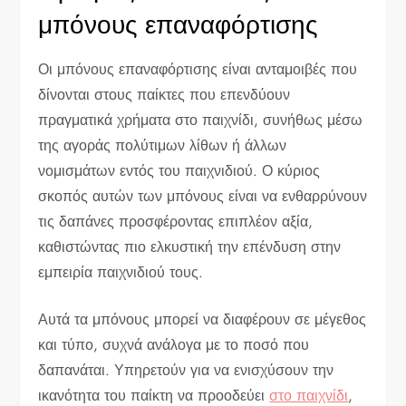
μπόνους επαναφόρτισης
Οι μπόνους επαναφόρτισης είναι ανταμοιβές που
δίνονται στους παίκτες που επενδύουν
πραγματικά χρήματα στο παιχνίδι, συνήθως μέσω
της αγοράς πολύτιμων λίθων ή άλλων
νομισμάτων εντός του παιχνιδιού. Ο κύριος
σκοπός αυτών των μπόνους είναι να ενθαρρύνουν
τις δαπάνες προσφέροντας επιπλέον αξία,
καθιστώντας πιο ελκυστική την επένδυση στην
εμπειρία παιχνιδιού τους.
Αυτά τα μπόνους μπορεί να διαφέρουν σε μέγεθος
και τύπο, συχνά ανάλογα με το ποσό που
δαπανάται. Υπηρετούν για να ενισχύσουν την
ικανότητα του παίκτη να προοδεύει
στο παιχνίδι
,