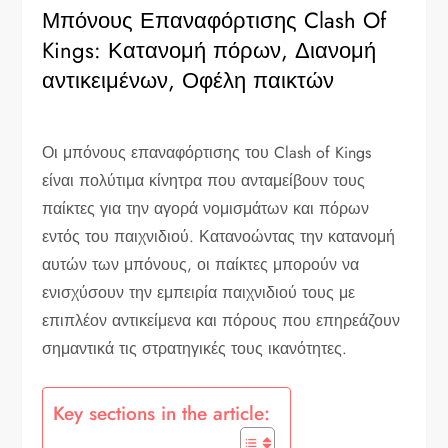
Μπόνους Επαναφόρτισης Clash Of
Kings: Κατανομή πόρων, Διανομή
αντικειμένων, Οφέλη παικτών
Οι μπόνους επαναφόρτισης του Clash of Kings
είναι πολύτιμα κίνητρα που ανταμείβουν τους
παίκτες για την αγορά νομισμάτων και πόρων
εντός του παιχνιδιού. Κατανοώντας την κατανομή
αυτών των μπόνους, οι παίκτες μπορούν να
ενισχύσουν την εμπειρία παιχνιδιού τους με
επιπλέον αντικείμενα και πόρους που επηρεάζουν
σημαντικά τις στρατηγικές τους ικανότητες.
Key sections in the article: