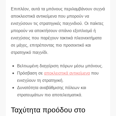
Επιπλέον, αυτά τα μπόνους περιλαμβάνουν συχνά
αποκλειστικά αντικείμενα που μπορούν να
ενισχύσουν τις στρατηγικές παιχνιδιού. Οι παίκτες
μπορούν να αποκτήσουν σπάνιο εξοπλισμό ή
ενισχύσεις που παρέχουν τακτικά πλεονεκτήματα
σε μάχες, επιτρέποντας πιο προσεκτικό και
στρατηγικό παιχνίδι.
Βελτιωμένη διαχείριση πόρων μέσω μπόνους.
Πρόσβαση σε
αποκλειστικά αντικείμενα
που
ενισχύουν τη στρατηγική.
Δυνατότητα αναβάθμισης πόλεων και
στρατευμάτων πιο αποτελεσματικά.
Ταχύτητα προόδου στο