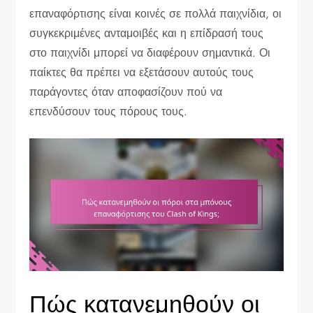
επαναφόρτισης είναι κοινές σε πολλά παιχνίδια, οι
συγκεκριμένες ανταμοιβές και η επίδρασή τους
στο παιχνίδι μπορεί να διαφέρουν σημαντικά. Οι
παίκτες θα πρέπει να εξετάσουν αυτούς τους
παράγοντες όταν αποφασίζουν πού να
επενδύσουν τους πόρους τους.
Πώς κατανεμηθούν οι