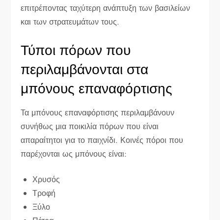
επιτρέποντας ταχύτερη ανάπτυξη των βασιλείων
και των στρατευμάτων τους.
Τύποι πόρων που
περιλαμβάνονται στα
μπόνους επαναφόρτισης
Τα μπόνους επαναφόρτισης περιλαμβάνουν
συνήθως μια ποικιλία πόρων που είναι
απαραίτητοι για το παιχνίδι. Κοινές πόροι που
παρέχονται ως μπόνους είναι:
Χρυσός
Τροφή
Ξύλο