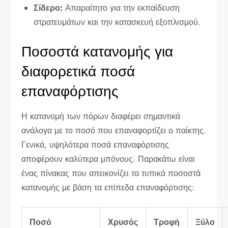
Σίδερο:
Απαραίτητο για την εκπαίδευση
στρατευμάτων και την κατασκευή εξοπλισμού.
Ποσοστά κατανομής για
διαφορετικά ποσά
επαναφόρτισης
Η κατανομή των πόρων διαφέρει σημαντικά
ανάλογα με το ποσό που επαναφορτίζει ο παίκτης.
Γενικά, υψηλότερα ποσά επαναφόρτισης
αποφέρουν καλύτερα μπόνους. Παρακάτω είναι
ένας πίνακας που απεικονίζει τα τυπικά ποσοστά
κατανομής με βάση τα επίπεδα επαναφόρτισης:
Ποσό
Χρυσός
Τροφή
Ξύλο