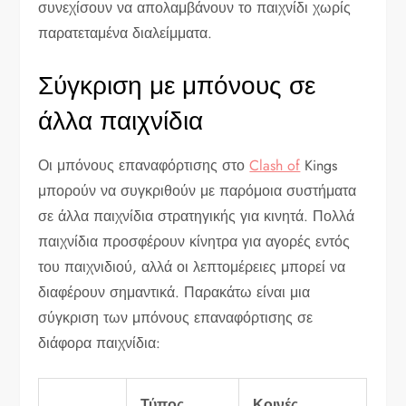
συνεχίσουν να απολαμβάνουν το παιχνίδι χωρίς
παρατεταμένα διαλείμματα.
Σύγκριση με μπόνους σε
άλλα παιχνίδια
Οι μπόνους επαναφόρτισης στο
Clash of
Kings
μπορούν να συγκριθούν με παρόμοια συστήματα
σε άλλα παιχνίδια στρατηγικής για κινητά. Πολλά
παιχνίδια προσφέρουν κίνητρα για αγορές εντός
του παιχνιδιού, αλλά οι λεπτομέρειες μπορεί να
διαφέρουν σημαντικά. Παρακάτω είναι μια
σύγκριση των μπόνους επαναφόρτισης σε
διάφορα παιχνίδια:
Τύπος
Κοινές