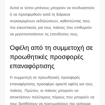
Αυτοί οι τύποι μπόνους μπορούν να συνδυαστούν
ή να προσφερθούν κατά τη διάρκεια
συγκεκριμένων εκδηλώσεων, καθιστώντας τους
πιο ελκυστικούς για τους παίκτες που επιθυμούν
να μεγιστοποιήσουν τις επενδύσεις τους.
Οφέλη από τη συμμετοχή σε
προωθητικές προσφορές
επαναφόρτισης
Η συμμετοχή σε προωθητικές προσφορές
επαναφόρτισης προσφέρει αρκετά οφέλη για τους
παίκτες. Πρώτον, οι παίκτες μπορούν να
αποκτήσουν πολύτιμους πόρους που μπορούν να
τους βοηθήσουν να προχωρήσουν πιο γρήγορα