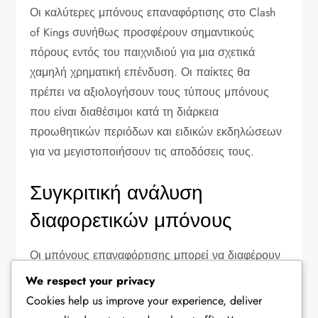
Οι καλύτερες μπόνους επαναφόρτισης στο Clash
of Kings συνήθως προσφέρουν σημαντικούς
πόρους εντός του παιχνιδιού για μια σχετικά
χαμηλή χρηματική επένδυση. Οι παίκτες θα
πρέπει να αξιολογήσουν τους τύπους μπόνους
που είναι διαθέσιμοι κατά τη διάρκεια
προωθητικών περιόδων και ειδικών εκδηλώσεων
για να μεγιστοποιήσουν τις αποδόσεις τους.
Συγκριτική ανάλυση
διαφορετικών μπόνους
Οι μπόνους επαναφόρτισης μπορεί να διαφέρουν
σημαντικά σε αξία και αποτελεσματικότητα. Κοινές
We respect your privacy
κατηγορίες περιλαμβάνουν μπόνους με βάση το
Cookies help us improve your experience, deliver
ποσοστό, σταθερές ανταμοιβές πόρων και