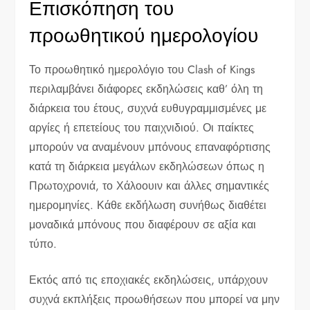
Επισκόπηση του
προωθητικού ημερολογίου
Το προωθητικό ημερολόγιο του Clash of Kings
περιλαμβάνει διάφορες εκδηλώσεις καθ’ όλη τη
διάρκεια του έτους, συχνά ευθυγραμμισμένες με
αργίες ή επετείους του παιχνιδιού. Οι παίκτες
μπορούν να αναμένουν μπόνους επαναφόρτισης
κατά τη διάρκεια μεγάλων εκδηλώσεων όπως η
Πρωτοχρονιά, το Χάλοουιν και άλλες σημαντικές
ημερομηνίες. Κάθε εκδήλωση συνήθως διαθέτει
μοναδικά μπόνους που διαφέρουν σε αξία και
τύπο.
Εκτός από τις εποχιακές εκδηλώσεις, υπάρχουν
συχνά εκπλήξεις προωθήσεων που μπορεί να μην