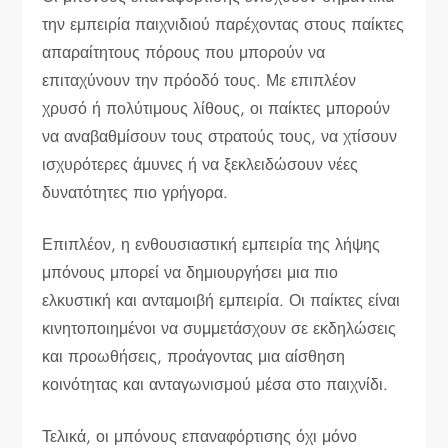
την εμπειρία παιχνιδιού παρέχοντας στους παίκτες
απαραίτητους πόρους που μπορούν να
επιταχύνουν την πρόοδό τους. Με επιπλέον
χρυσό ή πολύτιμους λίθους, οι παίκτες μπορούν
να αναβαθμίσουν τους στρατούς τους, να χτίσουν
ισχυρότερες άμυνες ή να ξεκλειδώσουν νέες
δυνατότητες πιο γρήγορα.
Επιπλέον, η ενθουσιαστική εμπειρία της λήψης
μπόνους μπορεί να δημιουργήσει μια πιο
ελκυστική και ανταμοιβή εμπειρία. Οι παίκτες είναι
κινητοποιημένοι να συμμετάσχουν σε εκδηλώσεις
και προωθήσεις, προάγοντας μια αίσθηση
κοινότητας και ανταγωνισμού μέσα στο παιχνίδι.
Τελικά, οι μπόνους επαναφόρτισης όχι μόνο