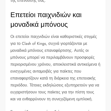
της επένδυσής σας.
Επετείοι παιχνιδιών και
μοναδικά μπόνους
Οι επετείοι παιχνιδιών είναι καθοριστικές στιγμές
για το Clash of Kings, συχνά γιορτάζονται με
μοναδικά μπόνους επαναφόρτισης. Αυτές οι
μπόνους μπορεί να περιλαμβάνουν προσφορές
περιορισμένου χρόνου, αποκλειστικά αντικείμενα ή
ενισχυμένες ανταμοιβές για παίκτες που
επαναφορτίζουν κατά τη διάρκεια της επετειακής
περιόδου. Τέτοιες εκδηλώσεις εξυπηρετούν για να
ευχαριστήσουν τους παίκτες για την πίστη τους
και να ενθαρρύνουν τη συνεχιζόμενη εμπλοκή.