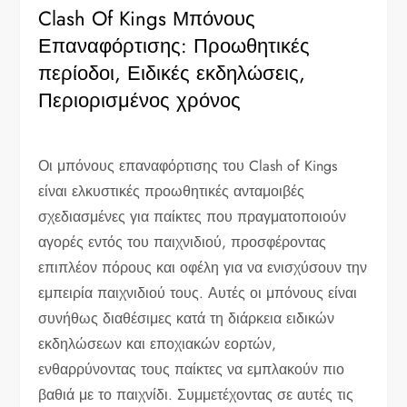
Clash Of Kings Μπόνους
Επαναφόρτισης: Προωθητικές
περίοδοι, Ειδικές εκδηλώσεις,
Περιορισμένος χρόνος
Οι μπόνους επαναφόρτισης του Clash of Kings
είναι ελκυστικές προωθητικές ανταμοιβές
σχεδιασμένες για παίκτες που πραγματοποιούν
αγορές εντός του παιχνιδιού, προσφέροντας
επιπλέον πόρους και οφέλη για να ενισχύσουν την
εμπειρία παιχνιδιού τους. Αυτές οι μπόνους είναι
συνήθως διαθέσιμες κατά τη διάρκεια ειδικών
εκδηλώσεων και εποχιακών εορτών,
ενθαρρύνοντας τους παίκτες να εμπλακούν πιο
βαθιά με το παιχνίδι. Συμμετέχοντας σε αυτές τις