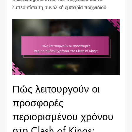
εμπλουτίσει τη συνολική εμπειρία παιχνιδιού.
Πώς λειτουργούν οι
προσφορές
περιορισμένου χρόνου
στο Clash of Kings;