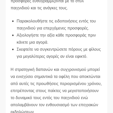
προσφορές ευθυγραμμίζονται με το στυλ
παιχνιδιού και τις ανάγκες τους.
Παρακολουθήστε τις ειδοποιήσεις εντός του
παιχνιδιού για επερχόμενες προσφορές.
Αξιολογήστε την αξία κάθε προσφοράς πριν
κάνετε μια αγορά.
Σκεφτείτε να συγκεντρώσετε πόρους με φίλους
για μεγαλύτερες αγορές αν είναι εφικτό.
Η στρατηγική δαπανών και συγχρονισμού μπορεί
να ενισχύσει σημαντικά τα οφέλη που αποκτώνται
από αυτές τις προωθήσεις περιορισμένου χρόνου,
επιτρέποντας στους παίκτες να μεγιστοποιήσουν
το δυναμικό τους εντός του παιχνιδιού ενώ
απολαμβάνουν τον ενθουσιασμό των εποχιακών
εκδηλώσεων.