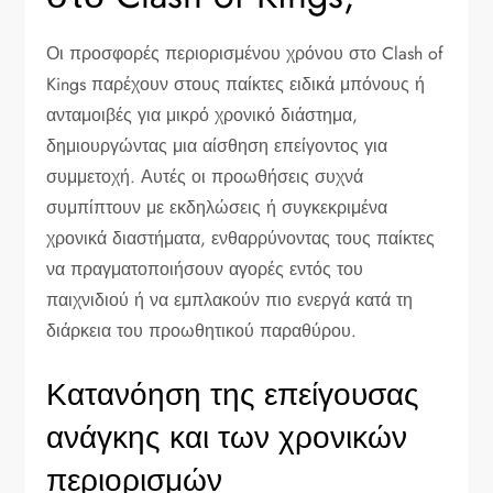
Οι προσφορές περιορισμένου χρόνου στο Clash of
Kings παρέχουν στους παίκτες ειδικά μπόνους ή
ανταμοιβές για μικρό χρονικό διάστημα,
δημιουργώντας μια αίσθηση επείγοντος για
συμμετοχή. Αυτές οι προωθήσεις συχνά
συμπίπτουν με εκδηλώσεις ή συγκεκριμένα
χρονικά διαστήματα, ενθαρρύνοντας τους παίκτες
να πραγματοποιήσουν αγορές εντός του
παιχνιδιού ή να εμπλακούν πιο ενεργά κατά τη
διάρκεια του προωθητικού παραθύρου.
Κατανόηση της επείγουσας
ανάγκης και των χρονικών
περιορισμών