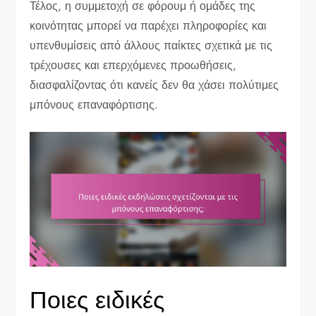
Τέλος, η συμμετοχή σε φόρουμ ή ομάδες της
κοινότητας μπορεί να παρέχει πληροφορίες και
υπενθυμίσεις από άλλους παίκτες σχετικά με τις
τρέχουσες και επερχόμενες προωθήσεις,
διασφαλίζοντας ότι κανείς δεν θα χάσει πολύτιμες
μπόνους επαναφόρτισης.
Ποιες ειδικές