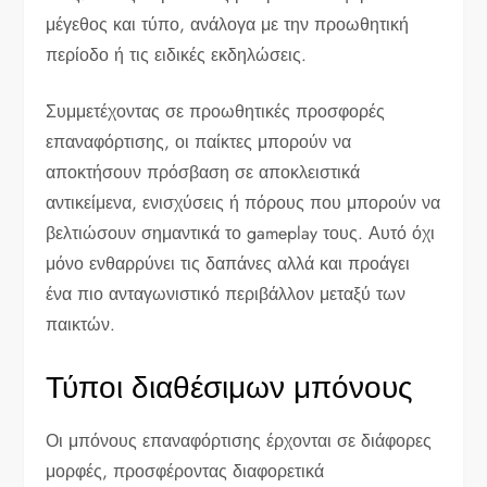
μέγεθος και τύπο, ανάλογα με την προωθητική
περίοδο ή τις ειδικές εκδηλώσεις.
Συμμετέχοντας σε προωθητικές προσφορές
επαναφόρτισης, οι παίκτες μπορούν να
αποκτήσουν πρόσβαση σε αποκλειστικά
αντικείμενα, ενισχύσεις ή πόρους που μπορούν να
βελτιώσουν σημαντικά το gameplay τους. Αυτό όχι
μόνο ενθαρρύνει τις δαπάνες αλλά και προάγει
ένα πιο ανταγωνιστικό περιβάλλον μεταξύ των
παικτών.
Τύποι διαθέσιμων μπόνους
Οι μπόνους επαναφόρτισης έρχονται σε διάφορες
μορφές, προσφέροντας διαφορετικά