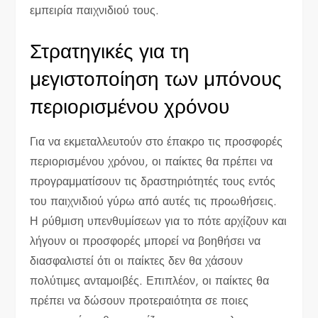
εμπειρία παιχνιδιού τους.
Στρατηγικές για τη
μεγιστοποίηση των μπόνους
περιορισμένου χρόνου
Για να εκμεταλλευτούν στο έπακρο τις προσφορές
περιορισμένου χρόνου, οι παίκτες θα πρέπει να
προγραμματίσουν τις δραστηριότητές τους εντός
του παιχνιδιού γύρω από αυτές τις προωθήσεις.
Η ρύθμιση υπενθυμίσεων για το πότε αρχίζουν και
λήγουν οι προσφορές μπορεί να βοηθήσει να
διασφαλιστεί ότι οι παίκτες δεν θα χάσουν
πολύτιμες ανταμοιβές. Επιπλέον, οι παίκτες θα
πρέπει να δώσουν προτεραιότητα σε ποιες