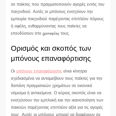
σε παίκτες που πραγματοποιούν αγορές εντός του
παιχνιδιού. Αυτές οι μπόνους ενισχύουν την
εμπειρία παιχνιδιού παρέχοντας επιπλέον πόρους
ή οφέλη, ενθαρρύνοντας τους παίκτες να
επενδύσουν στο gameplay τους.
Ορισμός και σκοπός των
μπόνους επαναφόρτισης
Οι
μπόνους επαναφόρτισης
είναι κίνητρα
σχεδιασμένα να ανταμείβουν τους παίκτες για την
δαπάνη πραγματικών χρημάτων σε εικονικό
νόμισμα ή αντικείμενα. Ο κύριος σκοπός είναι να
ενισχύσουν την εμπλοκή και την ικανοποίηση των
παικτών παρέχοντας επιπλέον αξία για τις αγορές
τους. Αυτές οι μπόνους μπορεί να διαφέρουν σε