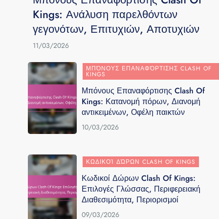
Kings: Ανάλυση παρελθόντων
γεγονότων, Επιτυχιών, Αποτυχιών
11/03/2026
ΜΠΌΝΟΥΣ ΕΠΑΝΑΦΌΡΤΙΣΗΣ CLASH OF
KINGS
Μπόνους Επαναφόρτισης Clash Of
Kings: Κατανομή πόρων, Διανομή
αντικειμένων, Οφέλη παικτών
10/03/2026
ΚΩΔΙΚΟΊ ΔΏΡΩΝ CLASH OF KINGS
Κωδικοί Δώρων Clash Of Kings:
Επιλογές Γλώσσας, Περιφερειακή
Διαθεσιμότητα, Περιορισμοί
09/03/2026