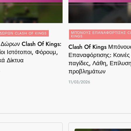
ΜΠΌΝΟΥΣ ΕΠΑΝΑΦΌΡΤΙΣΗΣ C
ΔΏΡΩΝ CLASH OF KINGS
KINGS
 Δώρων Clash Of Kings:
Clash Of Kings Μπόνου
οι Ιστότοποι, Φόρουμ,
Επαναφόρτισης: Κοινές
κά Δίκτυα
παγίδες, Λάθη, Επίλυσ
προβλημάτων
6
11/03/2026