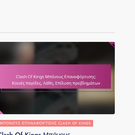
ΜΠΌΝΟΥΣ ΕΠΑΝΑΦΌΡΤΙΣΗΣ CLASH OF KINGS
Clash Of Kings Μπόνους