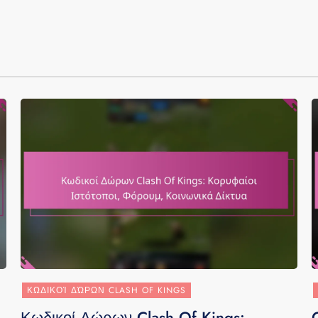
ΚΩΔΙΚΟΊ ΔΏΡΩΝ CLASH OF KINGS
Κωδικοί Δώρων Clash Of Kings: