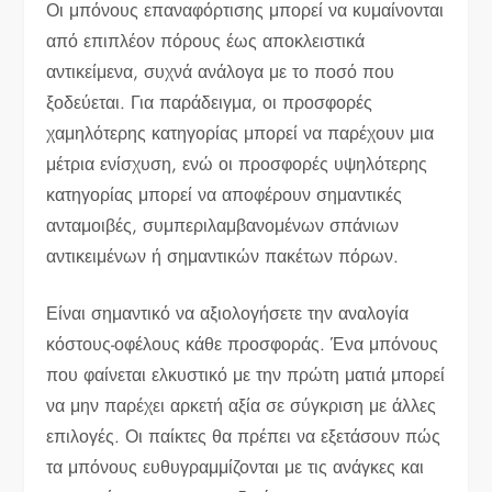
Οι μπόνους επαναφόρτισης μπορεί να κυμαίνονται
από επιπλέον πόρους έως αποκλειστικά
αντικείμενα, συχνά ανάλογα με το ποσό που
ξοδεύεται. Για παράδειγμα, οι προσφορές
χαμηλότερης κατηγορίας μπορεί να παρέχουν μια
μέτρια ενίσχυση, ενώ οι προσφορές υψηλότερης
κατηγορίας μπορεί να αποφέρουν σημαντικές
ανταμοιβές, συμπεριλαμβανομένων σπάνιων
αντικειμένων ή σημαντικών πακέτων πόρων.
Είναι σημαντικό να αξιολογήσετε την αναλογία
κόστους-οφέλους κάθε προσφοράς. Ένα μπόνους
που φαίνεται ελκυστικό με την πρώτη ματιά μπορεί
να μην παρέχει αρκετή αξία σε σύγκριση με άλλες
επιλογές. Οι παίκτες θα πρέπει να εξετάσουν πώς
τα μπόνους ευθυγραμμίζονται με τις ανάγκες και