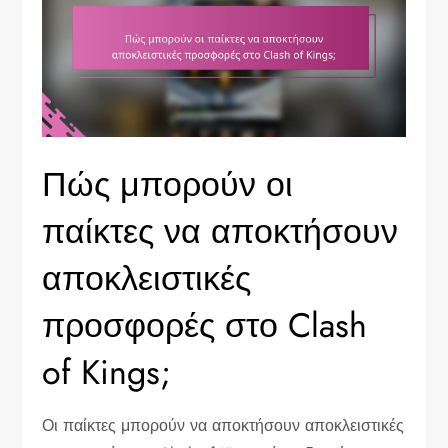
Πώς μπορούν οι
παίκτες να αποκτήσουν
αποκλειστικές
προσφορές στο Clash
of Kings;
Οι παίκτες μπορούν να αποκτήσουν αποκλειστικές