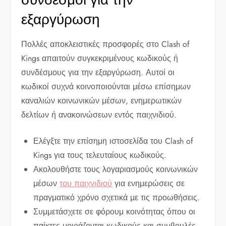
εξαργύρωση
Πολλές αποκλειστικές προσφορές στο Clash of
Kings απαιτούν συγκεκριμένους κωδικούς ή
συνδέσμους για την εξαργύρωση. Αυτοί οι
κωδικοί συχνά κοινοποιούνται μέσω επίσημων
καναλιών κοινωνικών μέσων, ενημερωτικών
δελτίων ή ανακοινώσεων εντός παιχνιδιού.
Ελέγξτε την επίσημη ιστοσελίδα του Clash of
Kings για τους τελευταίους κωδικούς.
Ακολουθήστε τους λογαριασμούς κοινωνικών
μέσων
του παιχνιδιού
για ενημερώσεις σε
πραγματικό χρόνο σχετικά με τις προωθήσεις.
Συμμετάσχετε σε φόρουμ κοινότητας όπου οι
παίκτες μοιράζονται κωδικούς και συμβουλές.