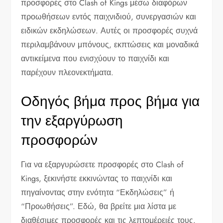
προσφορές στο Clash of Kings μέσω διαφόρων
προωθήσεων εντός παιχνιδιού, συνεργασιών και
ειδικών εκδηλώσεων. Αυτές οι προσφορές συχνά
περιλαμβάνουν μπόνους, εκπτώσεις και μοναδικά
αντικείμενα που ενισχύουν το παιχνίδι και
παρέχουν πλεονεκτήματα.
Οδηγός βήμα προς βήμα για
την εξαργύρωση
προσφορών
Για να εξαργυρώσετε προσφορές στο Clash of
Kings, ξεκινήστε εκκινώντας το παιχνίδι και
πηγαίνοντας στην ενότητα “Εκδηλώσεις” ή
“Προωθήσεις”. Εδώ, θα βρείτε μια λίστα με
διαθέσιμες προσφορές και τις λεπτομέρειές τους.