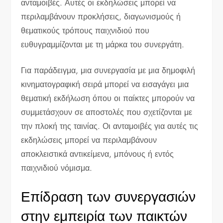
ανταμοιβές. Αυτές οι εκδηλώσεις μπορεί να
περιλαμβάνουν προκλήσεις, διαγωνισμούς ή
θεματικούς τρόπους παιχνιδιού που
ευθυγραμμίζονται με τη μάρκα του συνεργάτη.
Για παράδειγμα, μια συνεργασία με μια δημοφιλή
κινηματογραφική σειρά μπορεί να εισαγάγει μια
θεματική εκδήλωση όπου οι παίκτες μπορούν να
συμμετάσχουν σε αποστολές που σχετίζονται με
την πλοκή της ταινίας. Οι ανταμοιβές για αυτές τις
εκδηλώσεις μπορεί να περιλαμβάνουν
αποκλειστικά αντικείμενα, μπόνους ή εντός
παιχνιδιού νόμισμα.
Επίδραση των συνεργασιών
στην εμπειρία των παικτών