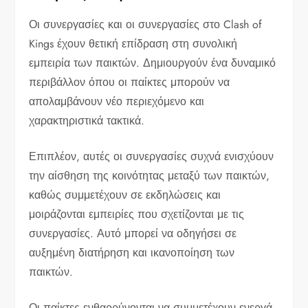
Οι συνεργασίες και οι συνεργασίες στο Clash of
Kings έχουν θετική επίδραση στη συνολική
εμπειρία των παικτών. Δημιουργούν ένα δυναμικό
περιβάλλον όπου οι παίκτες μπορούν να
απολαμβάνουν νέο περιεχόμενο και
χαρακτηριστικά τακτικά.
Επιπλέον, αυτές οι συνεργασίες συχνά ενισχύουν
την αίσθηση της κοινότητας μεταξύ των παικτών,
καθώς συμμετέχουν σε εκδηλώσεις και
μοιράζονται εμπειρίες που σχετίζονται με τις
συνεργασίες. Αυτό μπορεί να οδηγήσει σε
αυξημένη διατήρηση και ικανοποίηση των
παικτών.
Οι παίκτες ενθαρρύνονται να συμμετέχουν ενεργά