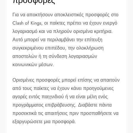
προσφορές
Για να αποκτήσουν αποκλειστικές προσφορές στο
Clash of Kings, οι παίκτες πρέπει να έχουν ενεργό
λογαριασμό και να πληρούν ορισμένα κριτήρια.
Αυτό μπορεί να περιλαμβάνει την επίτευξη
συγκεκριμένου επιπέδου, την ολοκλήρωση
αποστολών ή τη σύνδεση λογαριασμών
κοινωνικών μέσων.
Ορισμένες προσφορές μπορεί επίσης να απαιτούν
από τους παίκτες να έχουν κάνει προηγούμενες
αγορές εντός παιχνιδιού ή να είναι μέλη ενός
προγράμματος επιβράβευσης. Διαβάστε πάντα
προσεκτικά τις απαιτήσεις πριν προσπαθήσετε να
εξαργυρώσετε μια προσφορά.