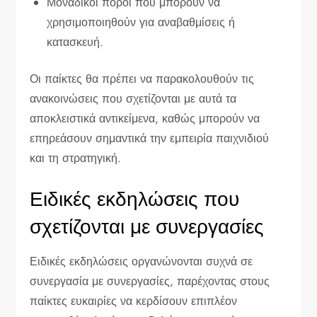
Μοναδικοί πόροι που μπορούν να
χρησιμοποιηθούν για αναβαθμίσεις ή
κατασκευή.
Οι παίκτες θα πρέπει να παρακολουθούν τις
ανακοινώσεις που σχετίζονται με αυτά τα
αποκλειστικά αντικείμενα, καθώς μπορούν να
επηρεάσουν σημαντικά την εμπειρία παιχνιδιού
και τη στρατηγική.
Ειδικές εκδηλώσεις που
σχετίζονται με συνεργασίες
Ειδικές εκδηλώσεις οργανώνονται συχνά σε
συνεργασία με συνεργασίες, παρέχοντας στους
παίκτες ευκαιρίες να κερδίσουν επιπλέον