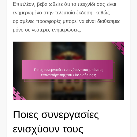
Επιπλέον, βεβαιωθείτε ότι το παιχνίδι σας είναι
ενημερωμένο στην τελευταία έκδοση, καθώς
ορισμένες προσφορές μπορεί να είναι διαθέσιμες
μόνο σε νεότερες ενημερώσεις.
Ποιες συνεργασίες
ενισχύουν τους