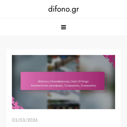
Skip
difono.gr
to
content
03/03/2026