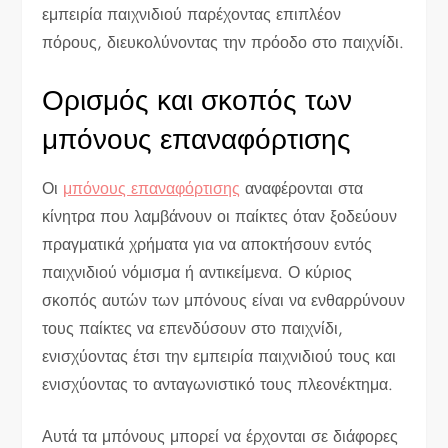
εμπειρία παιχνιδιού παρέχοντας επιπλέον
πόρους, διευκολύνοντας την πρόοδο στο παιχνίδι.
Ορισμός και σκοπός των
μπόνους επαναφόρτισης
Οι
μπόνους επαναφόρτισης
αναφέρονται στα
κίνητρα που λαμβάνουν οι παίκτες όταν ξοδεύουν
πραγματικά χρήματα για να αποκτήσουν εντός
παιχνιδιού νόμισμα ή αντικείμενα. Ο κύριος
σκοπός αυτών των μπόνους είναι να ενθαρρύνουν
τους παίκτες να επενδύσουν στο παιχνίδι,
ενισχύοντας έτσι την εμπειρία παιχνιδιού τους και
ενισχύοντας το ανταγωνιστικό τους πλεονέκτημα.
Αυτά τα μπόνους μπορεί να έρχονται σε διάφορες