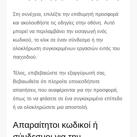
Στη συνέχεια, επιλέξτε την επιθυμητή προσφορά
και ακολουθήστε τις οδηγίες στην οθόνη. Αυτό
μπορεί να περιλαμβάνει την εισαγωγή ενός
κωδικού, το κλικ σε έναν σύνδεσμο ή την
ολοκλήρωση συγκεκριμένων εργασιών εντός του
παιχνιδιού.
Τέλος, επιβεβαιώστε την εξαργύρωσή σας.
Βεβαιωθείτε ότι πληροίτε οποιεσδήποτε
απαιτήσεις που αναφέρονται για την προσφορά,
όπως το να φτάσετε σε ένα συγκεκριμένο επίπεδο
ή να ολοκληρώσετε μια αποστολή.
Απαραίτητοι κωδικοί ή
σύνδεσμοι για την