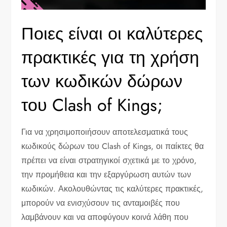
Ποιες είναι οι καλύτερες
πρακτικές για τη χρήση
των κωδικών δώρων
του Clash of Kings;
Για να χρησιμοποιήσουν αποτελεσματικά τους
κωδικούς δώρων του Clash of Kings, οι παίκτες θα
πρέπει να είναι στρατηγικοί σχετικά με το χρόνο,
την προμήθεια και την εξαργύρωση αυτών των
κωδικών. Ακολουθώντας τις καλύτερες πρακτικές,
μπορούν να ενισχύσουν τις ανταμοιβές που
λαμβάνουν και να αποφύγουν κοινά λάθη που