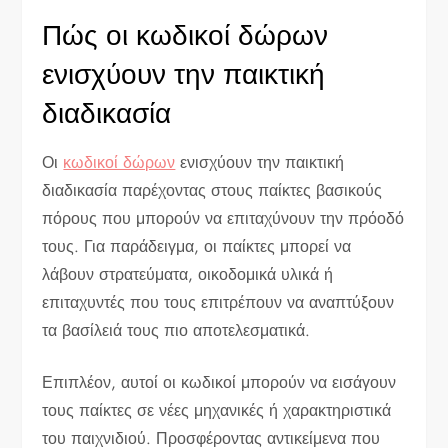
Πώς οι κωδικοί δώρων
ενισχύουν την παικτική
διαδικασία
Οι
κωδικοί δώρων
ενισχύουν την παικτική
διαδικασία παρέχοντας στους παίκτες βασικούς
πόρους που μπορούν να επιταχύνουν την πρόοδό
τους. Για παράδειγμα, οι παίκτες μπορεί να
λάβουν στρατεύματα, οικοδομικά υλικά ή
επιταχυντές που τους επιτρέπουν να αναπτύξουν
τα βασίλειά τους πιο αποτελεσματικά.
Επιπλέον, αυτοί οι κωδικοί μπορούν να εισάγουν
τους παίκτες σε νέες μηχανικές ή χαρακτηριστικά
του παιχνιδιού. Προσφέροντας αντικείμενα που