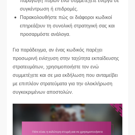
παραγωγή πόρων ενώ συμμετέχετε ενεργά σε
συγκέντρωση ή επιδρομές.
Παρακολουθήστε πώς οι διάφοροι κωδικοί
επηρεάζουν τη συνολική στρατηγική σας και
προσαρμόστε ανάλογα.
Για παράδειγμα, αν ένας κωδικός παρέχει
προσωρινή ενίσχυση στην ταχύτητα εκπαίδευσης
στρατευμάτων, χρησιμοποιήστε τον ενώ
συμμετέχετε και σε μια εκδήλωση που ανταμείβει
με επιπλέον στρατεύματα για την ολοκλήρωση
συγκεκριμένων αποστολών.