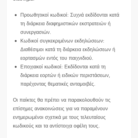
Προωθητικοί κωδικοί: Συχνά εκδίδονται κατά
τη διάρκεια διαφημιστικών εκστρατειών ή
συνεργασιών.
Κωδικοί συγκεκριμένων εκδηλώσεων:
Διαθέσιμοι κατά τη διάρκεια εκδηλώσεων ή
εορτασμών εντός του παιχνιδιού.
Εποχιακοί κωδικοί: Εκδίδονται κατά τη
διάρκεια εορτών ή ειδικών περιστάσεων,
παρέχοντας θεματικές ανταμοιβές.
Οι παίκτες θα πρέπει να παρακολουθούν τις
επίσημες ανακοινώσεις για να παραμένουν
ενημερωμένοι σχετικά με τους τελευταίους
κωδικούς και τα αντίστοιχα οφέλη τους.