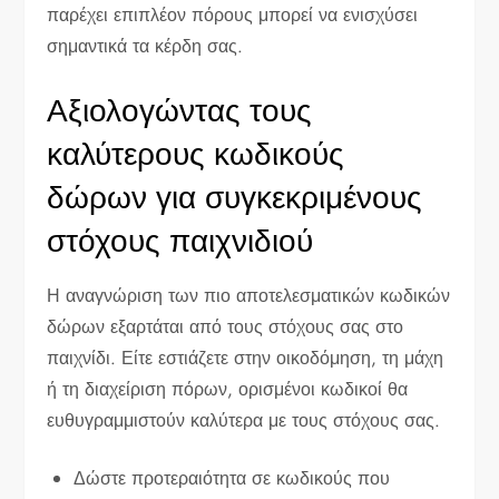
παρέχει επιπλέον πόρους μπορεί να ενισχύσει
σημαντικά τα κέρδη σας.
Αξιολογώντας τους
καλύτερους κωδικούς
δώρων για συγκεκριμένους
στόχους παιχνιδιού
Η αναγνώριση των πιο αποτελεσματικών κωδικών
δώρων εξαρτάται από τους στόχους σας στο
παιχνίδι. Είτε εστιάζετε στην οικοδόμηση, τη μάχη
ή τη διαχείριση πόρων, ορισμένοι κωδικοί θα
ευθυγραμμιστούν καλύτερα με τους στόχους σας.
Δώστε προτεραιότητα σε κωδικούς που