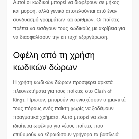
Αυτοί οι κωδικοί μπορεί να διαφέρουν σε μήκος
και μορφή, αλλά γενικά αποτελούνται από έναν
συνδυασμό γραμμάτων και αριθμών. Οι παίκτες
πρέπει να εισάγουν τους κωδικούς με ακρίβεια για
να διασφαλίσουν την επιτυχή εξαργύρωση.
Οφέλη από τη χρήση
κωδικών δώρων
Η χρήση κωδικών δώρων προσφέρει αρκετά
πλεονεκτήματα για τους παίκτες στο Clash of
Kings. Πρώτον, μπορούν να ενισχύσουν σημαντικά
τους πόρους ενός παίκτη χωρίς να ξοδέψουν
πραγματικά χρήματα. Αυτό μπορεί να είναι
ιδιαίτερα ωφέλιμο για νέους παίκτες που
επιθυμούν να εδραιώσουν γρήγορα τα βασίλειά