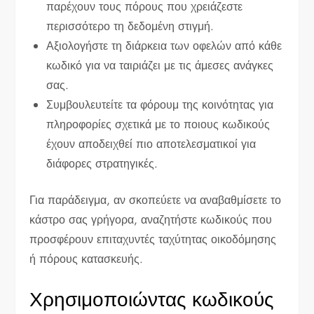
παρέχουν τους πόρους που χρειάζεστε
περισσότερο τη δεδομένη στιγμή.
Αξιολογήστε τη διάρκεια των οφελών από κάθε
κωδικό για να ταιριάζει με τις άμεσες ανάγκες
σας.
Συμβουλευτείτε τα φόρουμ της κοινότητας για
πληροφορίες σχετικά με το ποιους κωδικούς
έχουν αποδειχθεί πιο αποτελεσματικοί για
διάφορες στρατηγικές.
Για παράδειγμα, αν σκοπεύετε να αναβαθμίσετε το
κάστρο σας γρήγορα, αναζητήστε κωδικούς που
προσφέρουν επιταχυντές ταχύτητας οικοδόμησης
ή πόρους κατασκευής.
Χρησιμοποιώντας κωδικούς