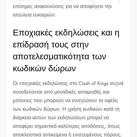
επίσημες ανακοινώσεις για να αποφύγετε την
απώλεια ευκαιριών.
Εποχιακές εκδηλώσεις και η
επίδρασή τους στην
αποτελεσματικότητα των
κωδικών δώρων
Οι εποχιακές εκδηλώσεις στο Clash of Kings συχνά
συνοδεύονται από μοναδικές ανταμοιβές και
μπόνους που μπορούν να ενισχύσουν τα οφέλη
των κωδικών δώρων. Η χρήση κωδικών κατά τη
διάρκεια αυτών των εκδηλώσεων μπορεί να
αποφέρει σημαντικά καλύτερες αποδόσεις, όπως
αποκλειστικά αντικείμενα ή ενισχυμένους πόρους.