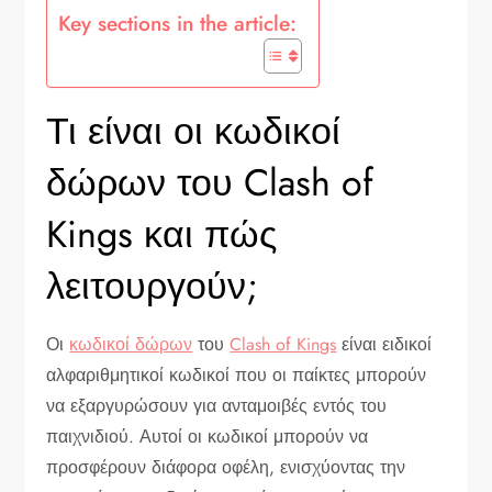
Key sections in the article:
Τι είναι οι κωδικοί
δώρων του Clash of
Kings και πώς
λειτουργούν;
Οι
κωδικοί δώρων
του
Clash of Kings
είναι ειδικοί
αλφαριθμητικοί κωδικοί που οι παίκτες μπορούν
να εξαργυρώσουν για ανταμοιβές εντός του
παιχνιδιού. Αυτοί οι κωδικοί μπορούν να
προσφέρουν διάφορα οφέλη, ενισχύοντας την