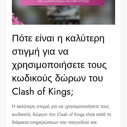
Πότε είναι η καλύτερη
στιγμή για να
χρησιμοποιήσετε τους
κωδικούς δώρων του
Clash of Kings;
Η καλύτερη στιγμή για να χρησιμοποιήσετε τους
κωδικούς δώρων του Clash of Kings είναι κατά τη
διάρκεια ενημερώσεων του παιχνιδιού και