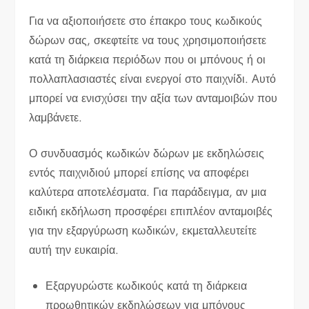
Για να αξιοποιήσετε στο έπακρο τους κωδικούς
δώρων σας, σκεφτείτε να τους χρησιμοποιήσετε
κατά τη διάρκεια περιόδων που οι μπόνους ή οι
πολλαπλασιαστές είναι ενεργοί στο παιχνίδι. Αυτό
μπορεί να ενισχύσει την αξία των ανταμοιβών που
λαμβάνετε.
Ο συνδυασμός κωδικών δώρων με εκδηλώσεις
εντός παιχνιδιού μπορεί επίσης να αποφέρει
καλύτερα αποτελέσματα. Για παράδειγμα, αν μια
ειδική εκδήλωση προσφέρει επιπλέον ανταμοιβές
για την εξαργύρωση κωδικών, εκμεταλλευτείτε
αυτή την ευκαιρία.
Εξαργυρώστε κωδικούς κατά τη διάρκεια
προωθητικών εκδηλώσεων για μπόνους