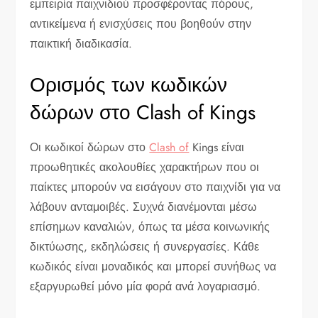
εμπειρία παιχνιδιού προσφέροντας πόρους,
αντικείμενα ή ενισχύσεις που βοηθούν στην
παικτική διαδικασία.
Ορισμός των κωδικών
δώρων στο Clash of Kings
Οι κωδικοί δώρων στο
Clash of
Kings είναι
προωθητικές ακολουθίες χαρακτήρων που οι
παίκτες μπορούν να εισάγουν στο παιχνίδι για να
λάβουν ανταμοιβές. Συχνά διανέμονται μέσω
επίσημων καναλιών, όπως τα μέσα κοινωνικής
δικτύωσης, εκδηλώσεις ή συνεργασίες. Κάθε
κωδικός είναι μοναδικός και μπορεί συνήθως να
εξαργυρωθεί μόνο μία φορά ανά λογαριασμό.