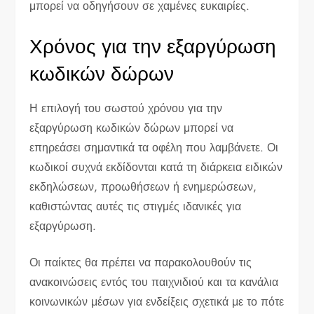
μπορεί να οδηγήσουν σε χαμένες ευκαιρίες.
Χρόνος για την εξαργύρωση
κωδικών δώρων
Η επιλογή του σωστού χρόνου για την
εξαργύρωση κωδικών δώρων μπορεί να
επηρεάσει σημαντικά τα οφέλη που λαμβάνετε. Οι
κωδικοί συχνά εκδίδονται κατά τη διάρκεια ειδικών
εκδηλώσεων, προωθήσεων ή ενημερώσεων,
καθιστώντας αυτές τις στιγμές ιδανικές για
εξαργύρωση.
Οι παίκτες θα πρέπει να παρακολουθούν τις
ανακοινώσεις εντός του παιχνιδιού και τα κανάλια
κοινωνικών μέσων για ενδείξεις σχετικά με το πότε